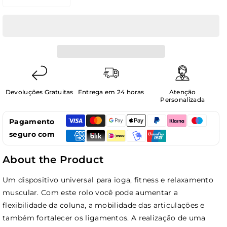
Diminuir
Aumentar
a
a
quantidade
quantidade
de
de
Rolo
Rolo
de
de
Espuma
Espuma
Faom
Faom
Roller
Roller
Devoluções Gratuitas
Entrega em 24 horas
Atenção
Para
Para
Personalizada
Massagem
Massagem
Pagamento
Muscular,
Muscular,
Yoga
Yoga
seguro com
e
e
Fitness
Fitness
About the Product
INDIGO
INDIGO
30*15
30*15
Um dispositivo universal para ioga, fitness e relaxamento
cm
cm
muscular. Com este rolo você pode aumentar a
flexibilidade da coluna, a mobilidade das articulações e
também fortalecer os ligamentos. A realização de uma