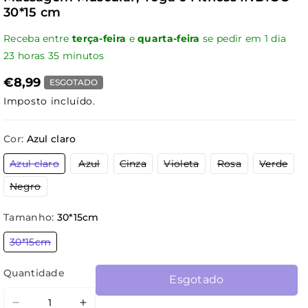
30*15 cm
Receba entre
terça-feira
e
quarta-feira
se pedir em
1
dia
23
horas
35
minutos
€8,99
ESGOTADO
Imposto incluído.
Cor:
Azul claro
Variante
Variante
Variante
Variante
Variante
Vari
Azul claro
Azul
Cinza
Violeta
Rosa
Verde
esgotada
esgotada
esgotada
esgotada
esgotada
esg
ou
ou
ou
ou
ou
ou
Variante
Negro
indisponível
indisponível
indisponível
indisponível
indisponível
indi
esgotada
ou
indisponível
Tamanho:
30*15cm
Variante
30*15cm
esgotada
ou
indisponível
Quantidade
Esgotado