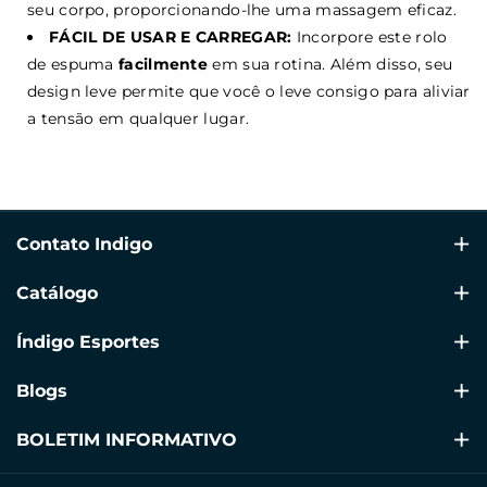
seu corpo, proporcionando-lhe uma massagem eficaz.
FÁCIL DE USAR E CARREGAR:
Incorpore este rolo
de espuma
facilmente
em sua rotina. Além disso, seu
design leve permite que você o leve consigo para aliviar
a tensão em qualquer lugar.
Contato Indigo
Avenida Alicante 64, Ondara 03760, Alicante
Catálogo
+34 960 39 70 60
Natação
Índigo Esportes
info@indigosports.es
Ginástica Rítmica
🗨 +34 609 41 77 79 (Solo WhatsApp)
Condições de Envio
Blogs
SOLO Roupas
Devoluções e Trocas
Blogs de Gimnasia Rítmica
BOLETIM INFORMATIVO
Fitness
Termos e Condições
Blogs de Fitness
Assine nossa newsletter e mantenha-se informado!