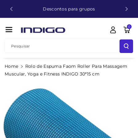
para
O
Descontos para grupos
€
Conteúdo
0
Pesquisar
Home
Rolo de Espuma Faom Roller Para Massagem
Saltar Para
Muscular, Yoga e Fitness INDIGO 30*15 cm
A
Informação
Do
Produto