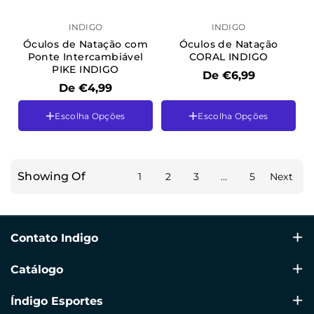
INDIGO
INDIGO
Óculos de Natação com
Óculos de Natação
Ponte Intercambiável
CORAL INDIGO
PIKE INDIGO
De €6,99
De €4,99
Escolha Opções
Escolha Opções
Cor
Azul Claro-Laranja
Cor
Preto
Cinza
Rosa
Preto-Azul-Verde
Showing Of
1
2
3
…
5
Next
Contato Indigo
Avenida Alicante 64, Ondara 03760, Alicante
Catálogo
+34 960 39 70 60
Natação
Índigo Esportes
info@indigosports.es