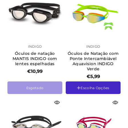
INDIGO
INDIGO
Óculos de natação
Óculos de Natação com
MANTIS INDIGO com
Ponte Intercambiável
lentes espelhadas
Aquavision INDIGO
Verde
€10,99
€5,99
Esgotado
Escolha Opções
Cor
Preto
Cor
Preto-Branco
Verde