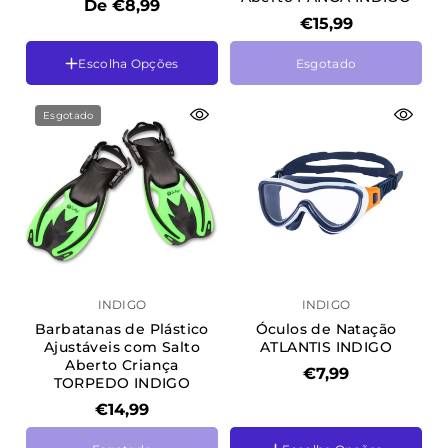
De €8,99
28/29
€15,99
30/31
32/33
Escolha Opções
Esgotado
34/35
36/37
Tamanho
38/39
VÓS
Esgotado
40/41
L-XL
INDIGO
INDIGO
Barbatanas de Plástico
Óculos de Natação
Ajustáveis com Salto
ATLANTIS INDIGO
Aberto Criança
€7,99
TORPEDO INDIGO
€14,99