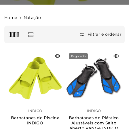
Home
Natação
Filtrar e ordenar
Esgotado
Cor
Azul claro
Azul
Amarelo
Preto
INDIGO
INDIGO
Rosa
Verde claro
Barbatanas de Piscina
Barbatanas de Plástico
INDIGO
Ajustáveis com Salto
Tamanho
Aberto PANGA INDIGO