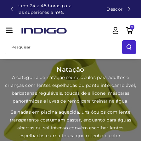
para
O
Descontos para grupos
€
Conteúdo
0
Pesquisar
C
Natação
o
A categoria de natação reúne óculos para adultos e
l
crianças com lentes espelhadas ou ponte intercambiável,
e
barbatanas reguláveis, toucas de silicone, máscaras
panorâmicas e luvas de remo para treinar na água.
ç
ã
Se nadas em piscina aquecida, uns óculos com lente
o
transparente costumam bastar, enquanto para águas
:
abertas ou sol intenso convém escolher lentes
espelhadas e uma touca que retenha o calor.