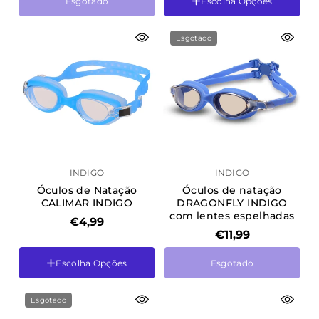
Esgotado
Escolha Opções
Tamanho
VÓS
Cor
Esgotado
L-XL
Azul
INDIGO
INDIGO
Óculos de Natação
Óculos de natação
CALIMAR INDIGO
DRAGONFLY INDIGO
com lentes espelhadas
€4,99
€11,99
Escolha Opções
Esgotado
Cor
Cor
Azul
Azul
Rosa
Esgotado
Cinza
Verde claro