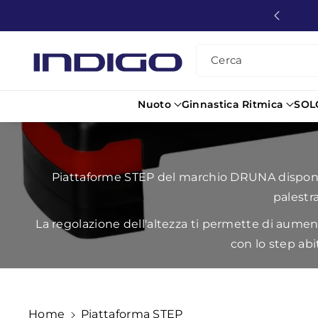
Direttamente
Sconti di Gruppo
Ai Contenuti
Cerca
Nuoto
Ginnastica Ritmica
SOL
Piattaforme STEP del marchio DRUNA disponibili
palestra
La regolazione dell'altezza ti permette di aumenta
con lo step abi
Home
Piattaforma STEP