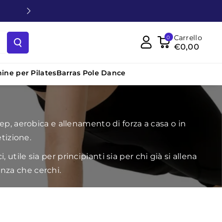
Carrello
0
€0,00
ine per Pilates
Barras Pole Dance
ep, aerobica e allenamento di forza a casa o in
etizione.
tile sia per principianti sia per chi già si allena
enza che cerchi.