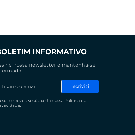
BOLETIM INFORMATIVO
ssine nossa newsletter e mantenha-se
nformado!
Indirizzo email
Iscriviti
 se inscrever, você aceita nossa Política de
ivacidade.