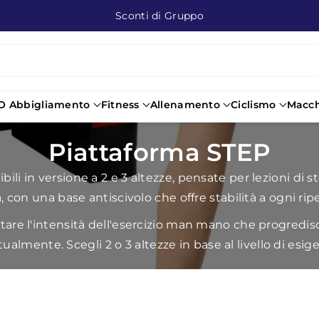
Spedizione gratuita in 3-4 giorni a partire da €99
O Abbigliamento
Fitness
Allenamento
Ciclismo
Macch
C
Piattaforma STEP
o
 in versione a 2 e 3 altezze, pensate per lezioni di st
, con una base antiscivolo che offre stabilità a ogni rip
l
re l'intensità dell'esercizio man mano che progredisci, u
l
tualmente. Scegli 2 o 3 altezze in base al livello di esig
e
z