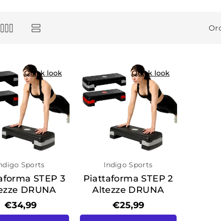
i
Ord
o
n
Quick look
Quick look
e
:
ndigo Sports
Indigo Sports
taforma STEP 3
Piattaforma STEP 2
tezze DRUNA
Altezze DRUNA
€34,99
€25,99