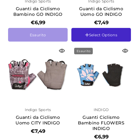
Indigo Sports
Indigo Sports
Guanti da Ciclismo
Guanti da Ciclismo
Bambino GO INDIGO
Uomo GO INDIGO
€6,99
€7,49
Tamanho
Esaurito
Select Options
2XS
Tamanho
3XS
L
4XS
M
Esaurito
XS
S
Indigo Sports
INDIGO
Guanti da Ciclismo
Guanti Ciclismo
Uomo CITY INDIGO
Bambino FLOWERS
INDIGO
Cor
€7,49
Azul-Rosa
€6,99