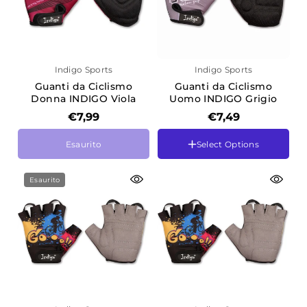
Indigo Sports
Indigo Sports
Guanti da Ciclismo
Guanti da Ciclismo
Donna INDIGO Viola
Uomo INDIGO Grigio
€7,99
€7,49
Tamanho
Tamanho
Esaurito
Select Options
L
L
M
M
S
S
Esaurito
XS
XL