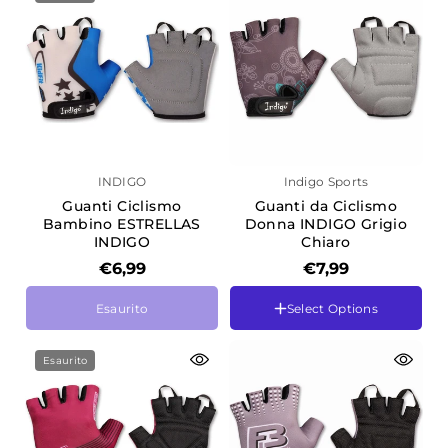
XL
XL
INDIGO
Indigo Sports
Guanti Ciclismo
Guanti da Ciclismo
Bambino ESTRELLAS
Donna INDIGO Grigio
INDIGO
Chiaro
Cor
Branco-Azul
€6,99
€7,99
Tamanho
Tamanho
Esaurito
Select Options
2XS
L
3XS
M
4XS
S
Esaurito
XS
XS