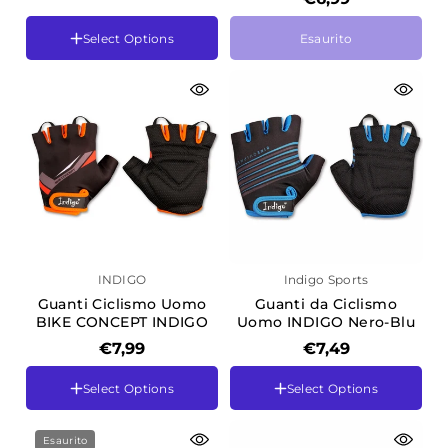
Tamanho
Tamanho
Select Options
Esaurito
2XS
2XS
3XS
3XS
4XS
4XS
XS
XS
INDIGO
Indigo Sports
Guanti Ciclismo Uomo
Guanti da Ciclismo
BIKE CONCEPT INDIGO
Uomo INDIGO Nero-Blu
Cor
Preto-laranja
€7,99
€7,49
Tamanho
Tamanho
Select Options
Select Options
L
L
M
M
S
S
Esaurito