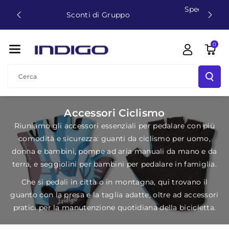
Spedizione gratuita in 3-4 giorni a partire da
Direttamente
€99
Ai Contenuti
0
Cerca
C
Accessori Ciclismo
o
Riuniamo gli accessori essenziali per pedalare con più
l
comodità e sicurezza: guanti da ciclismo per uomo,
l
donna e bambini, pompe ad aria manuali da mano e da
terra, e seggiolini per bambini per pedalare in famiglia.
e
z
Che si pedali in città o in montagna, qui trovano il
i
guanto con la presa e la taglia adatte, oltre ad accessori
o
pratici per la manutenzione quotidiana della bicicletta.
n