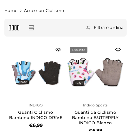
e
:
Home
Accessori Ciclismo
Filtra e ordina
Esaurito
INDIGO
Indigo Sports
Guanti Ciclismo
Guanti da Ciclismo
Bambino INDIGO DRIVE
Bambino BUTTERFLY
INDIGO Bianco
Cor
€6,99
Luz Azul
€6,99