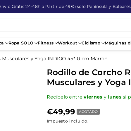
Envío Gratis 24-48h a Partir de 49€ (solo Península y Baleares
ca
Ropa SOLO
Fitness
Workout
Ciclismo
Máquinas de
s Musculares y Yoga INDIGO 45*10 cm Marrón
Rodillo de Corcho 
Musculares y Yoga
Recíbelo entre
viernes
y
lunes
si 
€49,99
AGOTADO
Impuesto incluido.