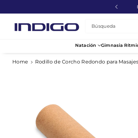
Directamente
Descuentos para Colectivos
Al Contenido
Búsqueda
Natación
Gimnasia Rítmi
Ir
Home
Rodillo de Corcho Redondo para Masaje
Directamente
A La
Información
Del Producto