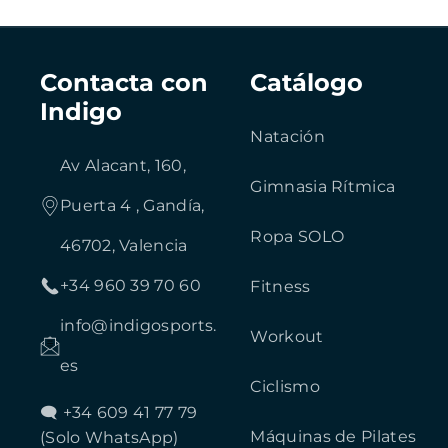
Contacta con
Catálogo
Indigo
Natación
Av Alacant, 160,
Gimnasia Rítmica
Puerta 4 , Gandía,
Ropa SOLO
46702, Valencia
+34 960 39 70 60
Fitness
info@indigosports.
Workout
es
Ciclismo
🗨 +34 609 41 77 79
Máquinas de Pilates
(Solo WhatsApp)