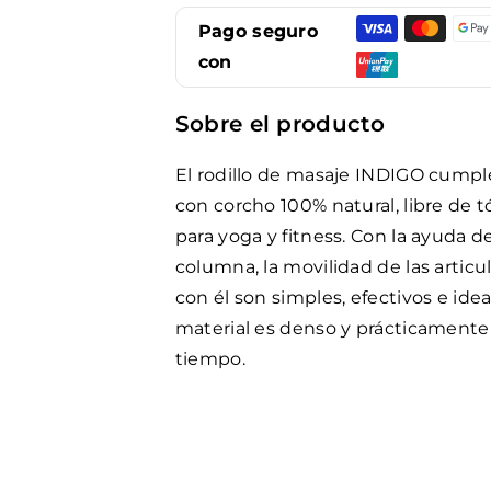
y
y
Pago seguro
Yoga
Yoga
con
INDIGO
INDIGO
45*10
45*10
cm
cm
Sobre el producto
Marrón
Marrón
El rodillo de masaje INDIGO cumpl
con corcho 100% natural, libre de 
para yoga y fitness. Con la ayuda de
columna, la movilidad de las articul
con él son simples, efectivos e ide
material es denso y prácticamente
tiempo.