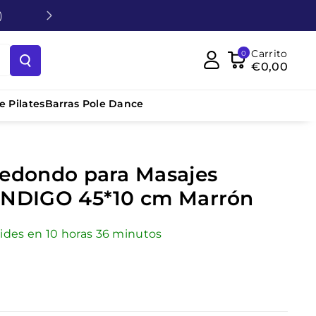
)
Carrito
0
€0,00
 Pilates
Barras Pole Dance
Redondo para Masajes
 INDIGO 45*10 cm Marrón
pides en
10
horas
36
minutos