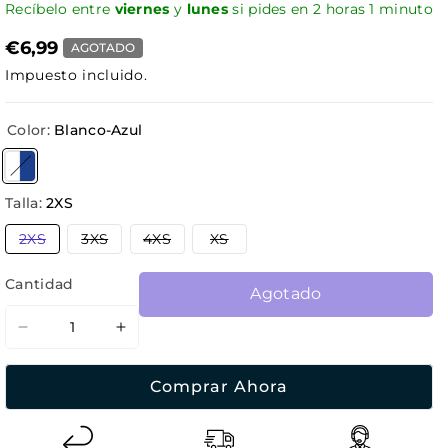
Recíbelo entre
viernes
y
lunes
si pides en
2
horas
1
minuto
€6,99
AGOTADO
Impuesto incluido.
Color:
Blanco-Azul
Variante agotada o no disponible
Talla:
2XS
Variante
Variante
Variante
Variante
2XS
3XS
4XS
XS
agotada
agotada
agotada
agotada
o
o
o
o
no
no
no
no
Cantidad
Agotado
disponible
disponible
disponible
disponible
Reducir
Aumentar
cantidad
cantidad
para
para
Comprar Ahora
Guantes
Guantes
Ciclismo
Ciclismo
Infantil
Infantil