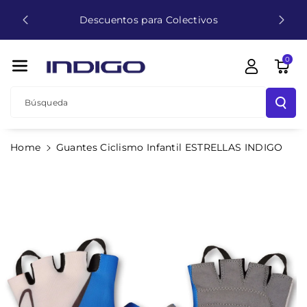
Envío Gratis 24-48h a Partir de 49€ (solo
Directamente
Península y Baleares)
Al Contenido
0
Búsqueda
Ir
Home
Guantes Ciclismo Infantil ESTRELLAS INDIGO
Directamente
A La
Información
Del Producto