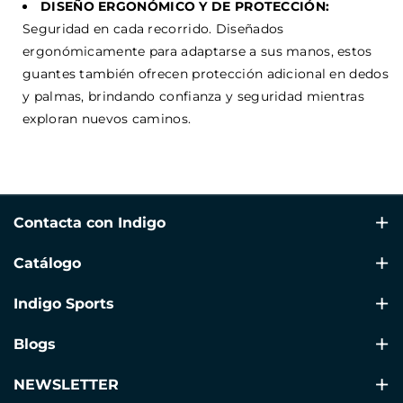
DISEÑO ERGONÓMICO Y DE PROTECCIÓN:
Seguridad en cada recorrido. Diseñados
ergonómicamente para adaptarse a sus manos, estos
guantes también ofrecen protección adicional en dedos
y palmas, brindando confianza y seguridad mientras
exploran nuevos caminos.
Contacta con Indigo
Av Alacant, 160, Puerta 4 , Gandía, 46702, Valencia
Catálogo
+34 960 39 70 60
Natación
Indigo Sports
info@indigosports.es
Gimnasia Rítmica
🗨 +34 609 41 77 79 (Solo WhatsApp)
Condiciones de Envío
Blogs
Ropa SOLO
Devoluciones y Cambios
Blogs de Gimnasia Rítmica
NEWSLETTER
Fitness