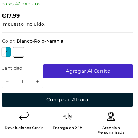
horas
47
minutos
€17,99
Impuesto incluido.
Color:
Blanco-Rojo-Naranja
Variante agotada o no disponible
Variante agotada o no disponible
Cantidad
Agregar Al Carrito
Reducir
Aumentar
cantidad
cantidad
para
para
Comprar Ahora
Gafas
Gafas
de
de
Ciclismo
Ciclismo
INDIGO
INDIGO
Devoluciones Gratis
Entrega en 24h
Atención
PURSUIT
PURSUIT
Personalizada