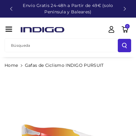
Envío Gratis 24-48h a Partir de 49€ (solo
Directamente
Península y Baleares)
Al Contenido
0
Búsqueda
Ir
Home
Gafas de Ciclismo INDIGO PURSUIT
Directamente
A La
Información
Del Producto