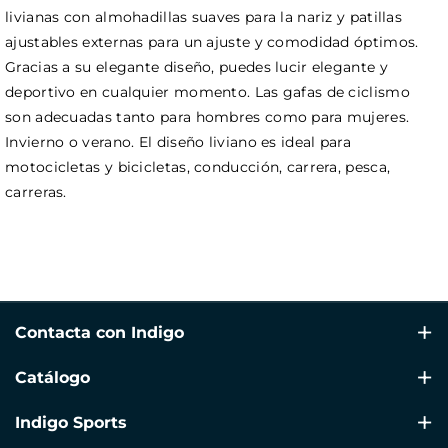
livianas con almohadillas suaves para la nariz y patillas
ajustables externas para un ajuste y comodidad óptimos.
Gracias a su elegante diseño, puedes lucir elegante y
deportivo en cualquier momento. Las gafas de ciclismo
son adecuadas tanto para hombres como para mujeres.
Invierno o verano. El diseño liviano es ideal para
motocicletas y bicicletas, conducción, carrera, pesca,
carreras.
Contacta con Indigo
Av Alacant, 160, Puerta 4 , Gandía, 46702, Valencia
Catálogo
+34 960 39 70 60
Natación
Indigo Sports
info@indigosports.es