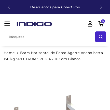
Envío
Directamente
Descuentos para Colectivos
Al Contenido
0
Búsqueda
Home
Barra Horizontal de Pared Agarre Ancho hasta
Ir
150 kg SPECTRUM SPEKTR2 102 cm Blanco
Directamente
A La
Información
Del Producto