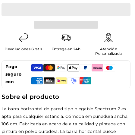
cantidad
cantidad
para
para
Barra
Barra
Horizontal
Horizontal
de
de
Pared
Pared
Agarre
Agarre
Ancho
Ancho
Devoluciones Gratis
Entrega en 24h
Atención
hasta
hasta
Personalizada
150
150
Pago
kg
kg
SPECTRUM
SPECTRUM
seguro
SPEKTR2
SPEKTR2
con
102
102
cm
cm
Sobre el producto
Blanco
Blanco
La barra horizontal de pared tipo plegable Spectrum 2 es
apta para cualquier estancia. Cómoda empuñadura ancha,
106 cm. Fabricada en acero de alta calidad y pintada con
pintura en polvo duradera. La barra horizontal puede