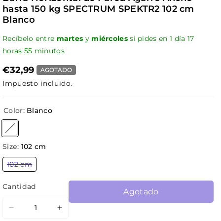
hasta 150 kg SPECTRUM SPEKTR2 102 cm
Blanco
Recíbelo entre
martes
y
miércoles
si pides en
1
día
17
horas
55
minutos
€32,99
AGOTADO
Impuesto incluido.
Color:
Blanco
Variante agotada o no disponible
Size:
102 cm
Variante
102 cm
agotada
o
no
Cantidad
Agotado
disponible
Reducir
Aumentar